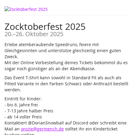
Zum
Haupt-
Inhalt
Zocktoberfest 2025
springen
bis
20.
–
26. Oktober 2025
Erlebe atemberaubende Speedruns, feiere mit
Gleichgesinnten und unterstütze gleichzeitig einen guten
Zweck.
Mit der Online Vorbestellung deines Tickets bekommst du es
sogar noch günstiger als an der Abendkasse.
Das Event T-Shirt kann sowohl in Standard Fit als auch als
Fitted Variante in den Farben Schwarz oder Anthrazit bestellt
werden.
Eintritt für Kinder:
- bis 6. Jahre frei
- 7-13 Jahre halber Preis
- ab 14 voller Preis
Kontaktiert @DorianSnowball auf Discord oder schreibt eine
Mail an
onsite@germench.de
solltet ihr ein Kinderticket
buchen wollen.